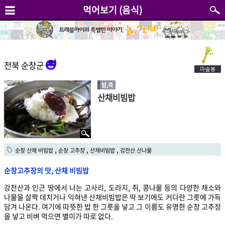
먹어보기 (음식)
전북 순창군
밥,죽
산채비빔밥
,
,
,
순창 산채 비빔밥
순창 고추장
산채비빔밥
강천산 산나물
순창고추장의 맛, 산채 비빔밥
강천산과 인근 땅에서 나는 고사리, 도라지, 취, 콩나물 등의 다양한 채소와
나물을 살짝 데치거나 익혀낸 산채비빔밥은 딱 보기에도 커다란 그릇에 가득
담겨 나온다. 여기에 따뜻한 밥 한 그릇을 넣고 그 이름도 유명한 순창 고추장
을 넣고 비벼 먹으면 별미가 따로 없다.