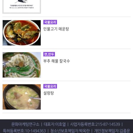
국물요리
민물고기 매운탕
면,만두
부추 해물 칼국수
국물요리
설렁탕