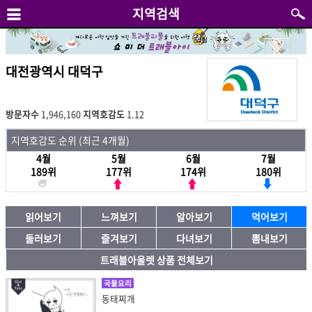
지역검색
대전광역시 대덕구
방문자수
1,946,160
지역호감도
1.12
지역호감도 순위 (최근 4개월)
4월
5월
6월
7월
189위
177위
174위
180위
읽어보기
느껴보기
알아보기
먹어보기
둘러보기
즐겨보기
다녀보기
뽐내보기
트래블아울렛 상품 전체보기
국물요리
동태찌개