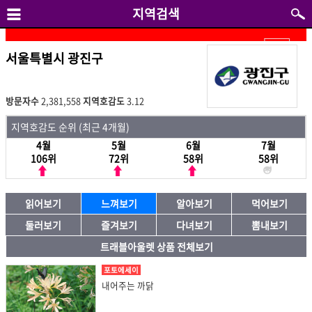
지역검색
서울특별시 광진구
방문자수
2,381,558
지역호감도
3.12
지역호감도 순위 (최근 4개월)
4월
5월
6월
7월
106위
72위
58위
58위
읽어보기
느껴보기
알아보기
먹어보기
둘러보기
즐겨보기
다녀보기
뽐내보기
트래블아울렛 상품 전체보기
포토에세이
내어주는 까닭