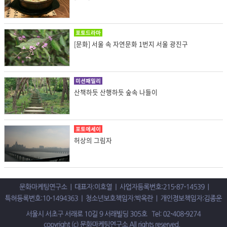
포토드라마
[문화] 서울 속 자연문화 1번지 서울 광진구
미션패밀리
산책하듯 산행하듯 숲속 나들이
포토에세이
허상의 그림자