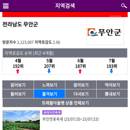
지역검색
전라남도 무안군
방문자수
2,123,007
지역호감도
2.06
지역호감도 순위 (최근 4개월)
4월
5월
6월
7월
192위
207위
187위
193위
읽어보기
느껴보기
알아보기
먹어보기
둘러보기
즐겨보기
다녀보기
뽐내보기
트래블아울렛 상품 전체보기
생태자연축제
무안연꽃축제 (23/07/20~23/07/23)