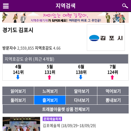
지역검색
경기도 김포시
방문자수
2,559,855
지역호감도
4.66
지역호감도 순위 (최근 4개월)
4월
5월
6월
7월
141위
131위
138위
124위
읽어보기
느껴보기
알아보기
먹어보기
둘러보기
즐겨보기
다녀보기
뽐내보기
트래블아울렛 상품 전체보기
문화예술축제
김포예술제 (18/09/29~18/09/29)