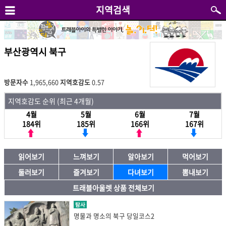
지역검색
부산광역시 북구
방문자수
1,965,660
지역호감도
0.57
지역호감도 순위 (최근 4개월)
4월
5월
6월
7월
184위
185위
166위
167위
읽어보기
느껴보기
알아보기
먹어보기
둘러보기
즐겨보기
다녀보기
뽐내보기
트래블아울렛 상품 전체보기
탐사
명물과 명소의 북구 당일코스2