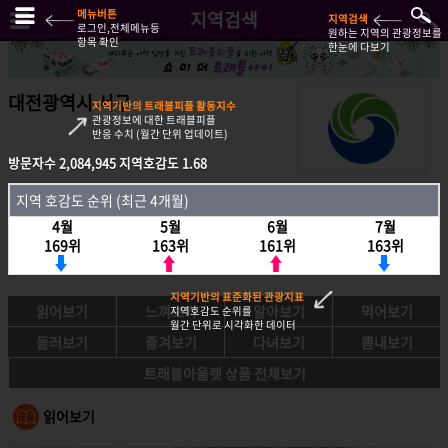
메뉴버튼
지역검색
지역검색
로그인,전체메뉴등
원하는 지역의 관광정보를
항목 확인
한눈에 다보기
대전광역시 서구
지역기반의 트래블피플 활동지수
관광정보에 대한 트래블피플
반응 수치 (월간 단위 업데이트)
방문자수
2,084,945
지역호감도
1.68
방문자수
2,084,945
지역호감도
1.68
지역 호감도 순위 (최근 4개월)
지역호감도 순위 (최근 4개월)
4월
5월
6월
7월
4월
5월
6월
7월
169위
163위
161위
163위
169위
163위
161위
163위
지역기반의 표준화된 관광지표
읽어보기
느껴보기
알아보기
먹어보기
지역호감도 순위를
월간 단위로 시각화한 데이터
둘러보기
즐겨보기
다녀보기
뽐내보기
트래블아울렛 상품 전체보기
읽어보기