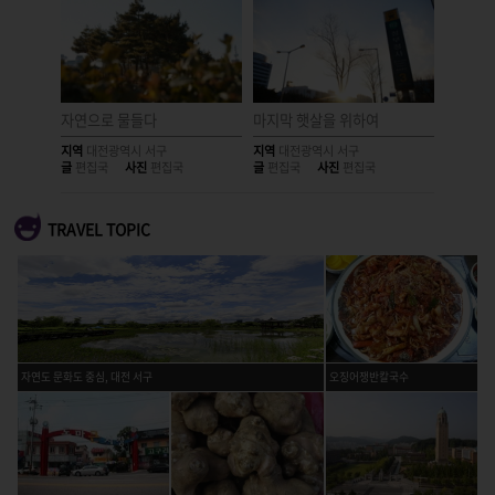
자연으로 물들다
마지막 햇살을 위하여
빗금들
지역
대전광역시 서구
지역
대전광역시 서구
지역
대전
글
편집국
사진
편집국
글
편집국
사진
편집국
글
편집국
TRAVEL TOPIC
자연도 문화도 중심, 대전 서구
오징어쟁반칼국수