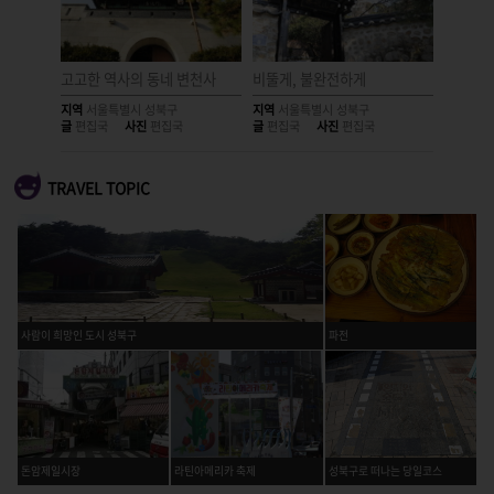
고고한 역사의 동네 변천사
비뚤게, 불완전하게
빈 자리
지역
서울특별시 성북구
지역
서울특별시 성북구
지역
서울
글
편집국
사진
편집국
글
편집국
사진
편집국
글
편집국
TRAVEL TOPIC
사람이 희망인 도시 성북구
파전
돈암제일시장
라틴아메리카 축제
성북구로 떠나는 당일코스