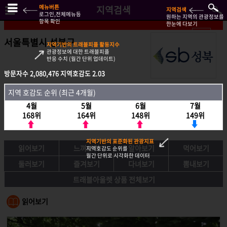
메뉴버튼
지역검색
지역검색
로그인,전체메뉴등
원하는 지역의 관광정보를
항목 확인
한눈에 다보기
서울특별시 성북구
지역기반의 트래블피플 활동지수
관광정보에 대한 트래블피플
반응 수치 (월간 단위 업데이트)
방문자수
방문자수
2,080,476
2,080,476
지역호감도
지역호감도
2.03
2.03
지역호감도 순위 (최근 4개월)
지역 호감도 순위 (최근 4개월)
4월
4월
5월
5월
6월
6월
7월
7월
168위
168위
164위
164위
148위
148위
149위
149위
지역기반의 표준화된 관광지표
읽어보기
느껴보기
알아보기
먹어보기
지역호감도 순위를
월간 단위로 시각화한 데이터
둘러보기
즐겨보기
다녀보기
뽐내보기
트래블아울렛 상품 전체보기
읽어보기