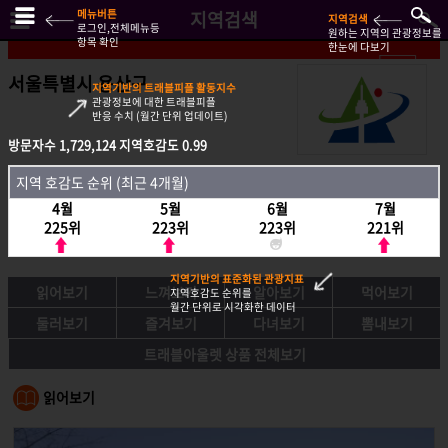
메뉴버튼
지역검색
지역검색
로그인,전체메뉴등
원하는 지역의 관광정보를
항목 확인
한눈에 다보기
서울특별시 용산구
지역기반의 트래블피플 활동지수
관광정보에 대한 트래블피플
반응 수치 (월간 단위 업데이트)
방문자수
방문자수
1,729,124
1,729,124
지역호감도
지역호감도
0.99
0.99
지역호감도 순위 (최근 4개월)
지역 호감도 순위 (최근 4개월)
4월
4월
5월
5월
6월
6월
7월
7월
225위
225위
223위
223위
223위
223위
221위
221위
지역기반의 표준화된 관광지표
읽어보기
느껴보기
알아보기
먹어보기
지역호감도 순위를
월간 단위로 시각화한 데이터
둘러보기
즐겨보기
다녀보기
뽐내보기
트래블아울렛 상품 전체보기
읽어보기