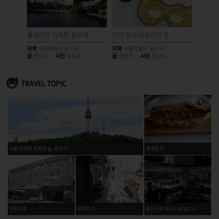
은 공간
볼거리가 가득한 용산역
맛과 멋이 버무려진 곳
안개 사
지역
서울특별시 용산구
지역
서울특별시 용산구
지역
서울
글
편집국
사진
편집국
글
편집국
사진
편집국
글
편집국
TRAVEL TOPIC
서울 한복판 충효의 숲, 용산구
세계음식
만리시장
앤틱가구
용산구로 떠나는 당일코스