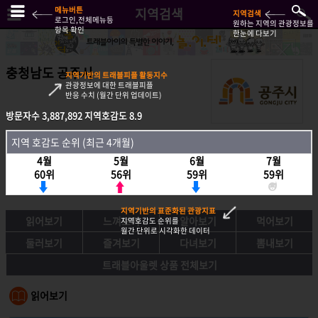
메뉴버튼
지역검색
지역검색
로그인,전체메뉴등
원하는 지역의 관광정보를
항목 확인
한눈에 다보기
충청남도 공주시
지역기반의 트래블피플 활동지수
관광정보에 대한 트래블피플
반응 수치 (월간 단위 업데이트)
방문자수
3,887,892
지역호감도
8.9
방문자수
3,887,892
지역호감도
8.9
지역 호감도 순위 (최근 4개월)
지역호감도 순위 (최근 4개월)
4월
5월
6월
7월
4월
5월
6월
7월
60위
56위
59위
59위
60위
56위
59위
59위
지역기반의 표준화된 관광지표
읽어보기
느껴보기
알아보기
먹어보기
지역호감도 순위를
월간 단위로 시각화한 데이터
둘러보기
즐겨보기
다녀보기
뽐내보기
트래블아울렛 상품 전체보기
읽어보기