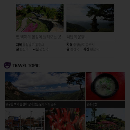
옥마을
옛 백제의 함성이 들려오는 곳
석탑의 운명
곰과 호
지역
충청남도 공주시
지역
충청남도 공주시
지역
충청
글
편집국
사진
편집국
글
편집국
사진
편집국
글
편집국
TRAVEL TOPIC
유구한 백제 숨결이 살아있는 문화 도시 공주
공주국밥