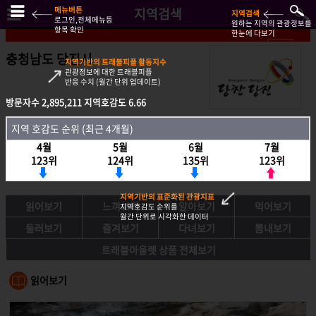
메뉴버튼
지역검색
지역검색
로그인,전체메뉴등
원하는 지역의 관광정보를
항목 확인
한눈에 다보기
충청남도 당진시
지역기반의 트래블피플 활동지수
관광정보에 대한 트래블피플
반응 수치 (월간 단위 업데이트)
방문자수
방문자수
2,895,211
2,895,211
지역호감도
지역호감도
6.66
6.66
지역호감도 순위 (최근 4개월)
지역 호감도 순위 (최근 4개월)
4월
4월
5월
5월
6월
6월
7월
7월
123위
123위
124위
124위
135위
135위
123위
123위
지역기반의 표준화된 관광지표
읽어보기
느껴보기
알아보기
먹어보기
지역호감도 순위를
월간 단위로 시각화한 데이터
둘러보기
즐겨보기
다녀보기
뽐내보기
트래블아울렛 상품 전체보기
읽어보기