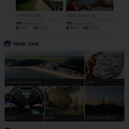
왜목마을
소박한 여유로움
세상을 바라보는 법
바닷길
지역
충청남도 당진시
지역
충청남도 당진시
지역
충청
글
편집국
사진
편집국
글
편집국
사진
편집국
글
편집국
TRAVEL TOPIC
바다와 땅이 만나 어우러진 당진
실치회
당진시장
바지락
당진시로 떠나는 당일 코스