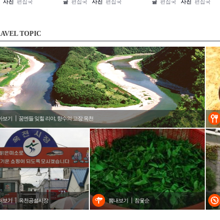
사진
편집국
글
편집국
사진
편집국
글
편집국
사진
편집국
AVEL TOPIC
아보기
꿈엔들 잊힐 리야, 향수의 고장 옥천
러보기
옥천공설시장
뽐내보기
참옻순