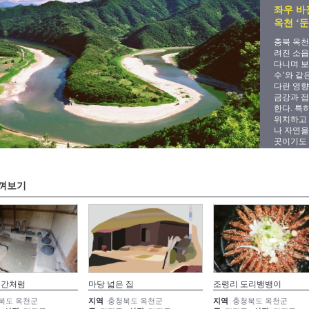
좌우 바
옥천 ‘
충북 옥천
려진 소읍
다니며 보
수’와 같
다란 영향
금강과 접
한다. 특
위치하고 
나 자연을
곳이기도 
껴보기
순간처럼
마당 넓은 집
조령리 도리뱅뱅이
북도 옥천군
지역
충청북도 옥천군
지역
충청북도 옥천군