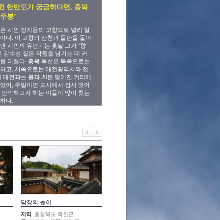
뀐 한반도가 궁금하다면, 충북
둔주봉’
은 시인 정지용의 고향으로 널리 알
이다. 이 고향의 산천과 들판을 돌아
낸 시인의 유년기는 훗날 그가 ‘향
은 감수성 짙은 작품을 남기는 데 커
을 미쳤다. 충북 옥천은 북쪽으로는
하고, 서쪽으로는 대전광역시와 접
히 대전과는 불과 20분 떨어진 거리에
있어, 주말이면 도시에서 잠시 벗어
 만끽하고자 하는 이들이 많이 찾는
하다.
담장의 높이
우체통 들여다보기
발자국의
지역
충청북도 옥천군
지역
충청북도 옥천군
지역
충