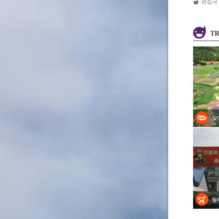
글
편집국
TR
알
둘