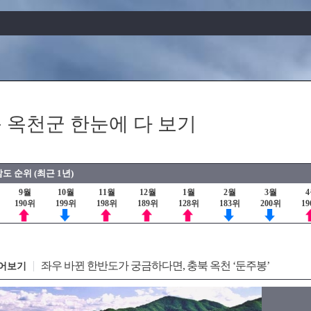
 옥천군 한눈에 다 보기
도 순위 (최근 1년)
9월
10월
11월
12월
1월
2월
3월
190위
199위
198위
189위
128위
183위
200위
1
좌우 바뀐 한반도가 궁금하다면, 충북 옥천 ‘둔주봉’
어보기