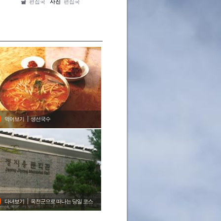
글
편집국
사진
편집국
글
편집국
사진
편집국
글
편집
먹어보기
생선국수
다녀보기
옥천군으로 떠나는 당일 코스