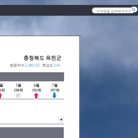
충청북도 옥천군
방문자수
2,260,155
호감도
3.45
4월
5월
6월
7월
96위
196위
192위
197위