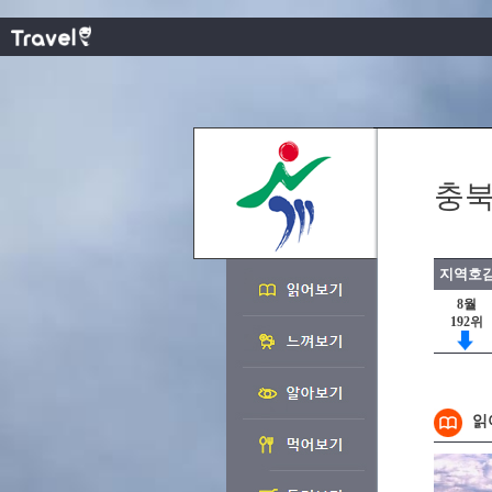
충북
지역호감
8월
192위
읽