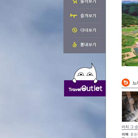
느
마치 그 
지역
충청