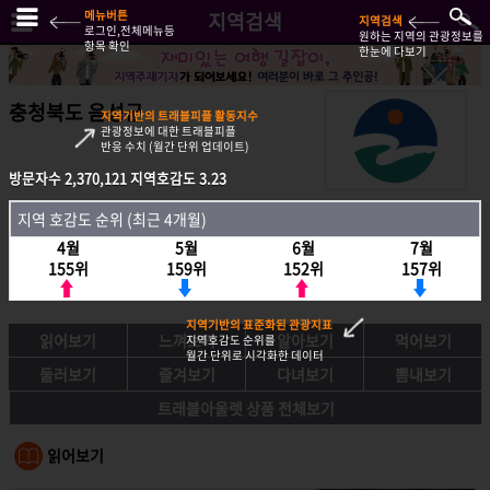
메뉴버튼
지역검색
지역검색
로그인,전체메뉴등
원하는 지역의 관광정보를
항목 확인
한눈에 다보기
충청북도 음성군
지역기반의 트래블피플 활동지수
관광정보에 대한 트래블피플
반응 수치 (월간 단위 업데이트)
방문자수
2,370,121
지역호감도
3.23
방문자수
2,370,121
지역호감도
3.23
지역 호감도 순위 (최근 4개월)
지역호감도 순위 (최근 4개월)
4월
5월
6월
7월
4월
5월
6월
7월
155위
159위
152위
157위
155위
159위
152위
157위
지역기반의 표준화된 관광지표
읽어보기
느껴보기
알아보기
먹어보기
지역호감도 순위를
월간 단위로 시각화한 데이터
둘러보기
즐겨보기
다녀보기
뽐내보기
트래블아울렛 상품 전체보기
읽어보기