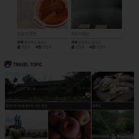
코끝이 찡한
저수지에는
반기문의
지역
충청북도 음성군
지역
충청북도 음성군
지역
충청
글
편집국
사진
편집국
글
편집국
사진
편집국
글
편집국
TRAVEL TOPIC
제2의 반기문을 꿈꾸는 고장, 음성
닭백숙