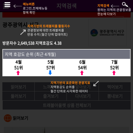
메뉴버튼
지역검색
지역검색
로그인,전체메뉴등
원하는 지역의 관광정보를
항목 확인
한눈에 다보기
광주광역시 서구
지역기반의 트래블피플 활동지수
관광정보에 대한 트래블피플
반응 수치 (월간 단위 업데이트)
방문자수
방문자수
2,649,538
2,649,538
지역호감도
지역호감도
4.38
4.38
지역호감도 순위 (최근 4개월)
지역 호감도 순위 (최근 4개월)
4월
4월
5월
5월
6월
6월
7월
7월
51위
51위
57위
57위
54위
54위
52위
52위
지역기반의 표준화된 관광지표
읽어보기
느껴보기
알아보기
먹어보기
지역호감도 순위를
월간 단위로 시각화한 데이터
둘러보기
즐겨보기
다녀보기
뽐내보기
트래블아울렛 상품 전체보기
읽어보기