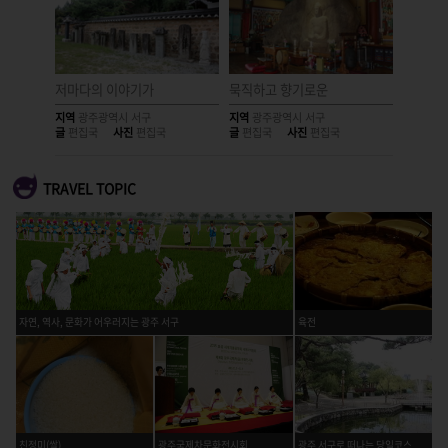
주 서구
저마다의 이야기가
묵직하고 향기로운
진흙 속
지역
광주광역시 서구
지역
광주광역시 서구
지역
광주
글
편집국
사진
편집국
글
편집국
사진
편집국
글
편집국
TRAVEL TOPIC
자연, 역사, 문화가 어우러지는 광주 서구
육전
친정미(쌀)
광주국제차문화전시회
광주 서구로 떠나는 당일코스