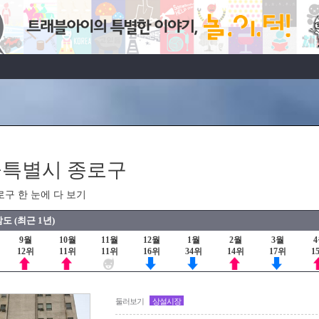
특별시 종로구
로구 한 눈에 다 보기
도 (최근 1년)
9월
10월
11월
12월
1월
2월
3월
12위
11위
11위
16위
34위
14위
17위
1
둘러보기
상설시장