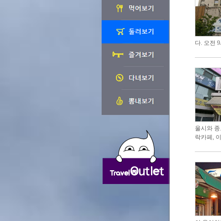
다. 오전
울시와 종
락카페, 