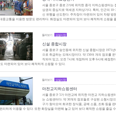
서울 종로구 종로 2가에 위치한 종각 지하쇼핑센터는 
상권의 중심지로 역세권 지하상가다. 특히, 인근의 10
신 유행을 선도한다. 주차장이 마련되어 있어 차량 방
대중교통을 이용한 방문도 편리하다. 화장실도 마련되어 있어 보다 쾌적하게 쇼핑을 즐
둘러보기
상설시장
신설 종합시장
서울 종로구 숭인동에 위치한 신설 종합시장은 1971년
으로 취급하는 도매시장이다. 약 150여 개의 점포를
직되어 있고, 오전 7시에 개점하여 오후 6시에 폐점한
실도 마련되어 있어 보다 쾌적하게 쇼핑할 수 있다.
둘러보기
상설시장
마전교지하쇼핑센터
서울 종로구 5가 마전교에 위치한 마전교 지하쇼핑센
는 쇼핑센터다. 약 30개의 점포들로 구성된 소형시장으
구가 찾아오며 희귀한 장식품, 공예 소품, 조화 등을 
편리하게 이용할 수 있다. 또한 화장실을 마련해 놓고 있어 보다 쾌적한 쇼핑을 즐길 수