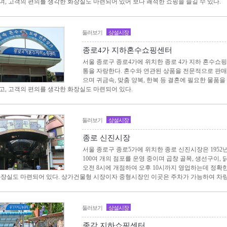
며, 고객의 편의를 생각한 화장실도 마련되어 있어 보다 쾌적한 쇼핑을 즐길 수 있다.
둘러보기
상설시장
종로4가 지하혼수쇼핑센터
서울 종로구 종로4가에 위치한 종로 4가 지하 혼수쇼핑
통을 자랑한다. 혼수와 연관된 상품을 전문적으로 판매
으며 귀금속, 맞춤 양복, 한복 등 결혼에 필요한 물품을
고, 고객의 편의를 생각한 화장실도 마련되어 있다.
둘러보기
상설시장
종로 신진시장
서울 종로구 종로5가에 위치한 종로 신진시장은 1952
100여 개의 점포를 운영 중이며 곱창 골목, 생선구이,
오전 8시에 개점하여 오후 10시까지 영업하는데 정확
화장실도 마련되어 있다. 상가건물형 시장이자 중형시장인 이곳은 주차가 가능하여 차량
둘러보기
상설시장
종각 지하쇼핑센터