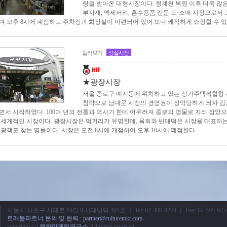
랑을 받아온 대형시장이다. 청계천 복원 이후 더욱 많
부자재, 액세서리, 혼수용품 전문 도·소매 시장으로서 그
여 오후 8시에 폐점하고 주차장과 화장실이 마련되어 있어 보다 쾌적하게 쇼핑할 수 있
둘러보기
상설시장
★광장시장
서울 종로구 예지동에 위치하고 있는 상가주택복합형 
침략으로 남대문 시장의 경영권이 장악당하게 되자 김
면서 시작하였다. 100여 년의 전통과 역사가 한데 어우러져 종로의 명물로 자리 잡았
 세계적인 시장이다. 광장시장은 먹거리가 유명한데, 육회와 빈대떡은 시장을 대표하
관광객도 찾는 명물이다. 시장은 오전 8시에 개점하여 오후 10시에 폐점한다.
서울시 서초구 서래로 10길 9 서래빌딩 305호 ｜ Tel: 02-408-9274 ｜ Fax: 02-595-927
트래블파트너 문의 및 협력 : partner@culturemkt.com
copyright (c)
문화마케팅연구소
All rights reserved.