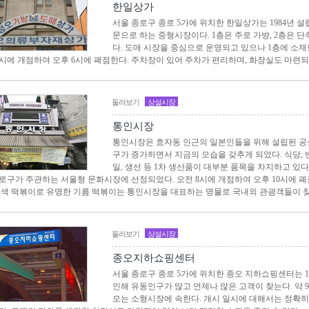
한일상가
서울 종로구 종로 5가에 위치한 한일상가는 1984년 
문으로 하는 중형시장이다. 1층은 주로 가방, 2층은 단
다. 도매 시장을 중심으로 운영되고 있으나 1층에 소재
 9시에 개점하여 오후 6시에 폐점한다. 주차장이 있어 주차가 편리하며, 화장실도 마련되
둘러보기
상설시장
통인시장
통인시장은 효자동 인근의 일본인들을 위해 설립된 공
구가 증가하면서 지금의 모습을 갖추게 되었다. 식당, 
일, 생선 등 1차 생산품이 대부분 품목을 차지하고 있
로구가 주관하는 서울형 문화시장에 선정되었다. 오전 8시에 개점하여 오후 10시에 
이색 떡볶이로 유명한 기름 떡볶이는 통인시장을 대표하는 명물로 국내외 관광객들이 찾
둘러보기
상설시장
종오지하쇼핑센터
서울 종로구 종로 5가에 위치한 종오 지하쇼핑센터는 1
인해 유동인구가 많고 언제나 많은 고객이 찾는다. 약 
모는 소형시장에 속한다. 개시 일시에 대해서는 정확히