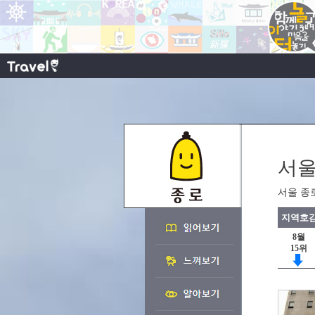
서울
서울 종
지역호감
8월
15위