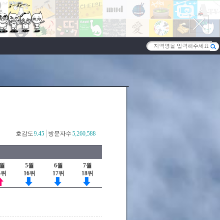
호감도
9.45
방문자수
5,260,588
4월
5월
6월
7월
5위
16위
17위
18위