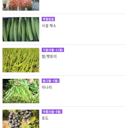
제철없음
시설 채소
가을(9월~11월)
쌀/햇토미
봄(3월~5월)
미나리
여름(6월~8월)
포도