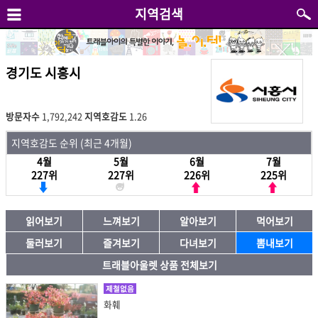
지역검색
경기도 시흥시
방문자수
1,792,242
지역호감도
1.26
지역호감도 순위 (최근 4개월)
4월
5월
6월
7월
227위
227위
226위
225위
읽어보기
느껴보기
알아보기
먹어보기
둘러보기
즐겨보기
다녀보기
뽐내보기
트래블아울렛 상품 전체보기
제철없음
화훼