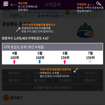
메뉴버튼
지역검색
지역검색
로그인,전체메뉴등
원하는 지역의 관광정보를
항목 확인
한눈에 다보기
경상북도 청송군
지역기반의 트래블피플 활동지수
관광정보에 대한 트래블피플
반응 수치 (월간 단위 업데이트)
방문자수
2,478,403
지역호감도
4.67
방문자수
2,478,403
지역호감도
4.67
지역 호감도 순위 (최근 4개월)
지역호감도 순위 (최근 4개월)
4월
5월
6월
7월
4월
5월
6월
7월
160위
168위
156위
156위
160위
168위
156위
156위
지역기반의 표준화된 관광지표
읽어보기
느껴보기
알아보기
먹어보기
지역호감도 순위를
월간 단위로 시각화한 데이터
둘러보기
즐겨보기
다녀보기
뽐내보기
트래블아울렛 상품 전체보기
읽어보기