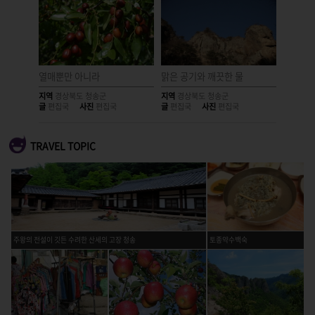
는
열매뿐만 아니라
맑은 공기와 깨끗한 물
신비한 
지역
경상북도 청송군
지역
경상북도 청송군
지역
경상
글
편집국
사진
편집국
글
편집국
사진
편집국
글
편집국
TRAVEL TOPIC
주왕의 전설이 깃든 수려한 산세의 고장 청송
토종약수백숙