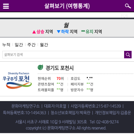
살펴보기 (여행통계)
월
상승
지역
하락
지역
유지
지역
누적
일간
주간
월간
경기도 포천시
현재순위
70
위
호감도
*.**
콘텐츠참여
**
건
페이지뷰
**
건
트래블피플
**
명
방문자수
**
명