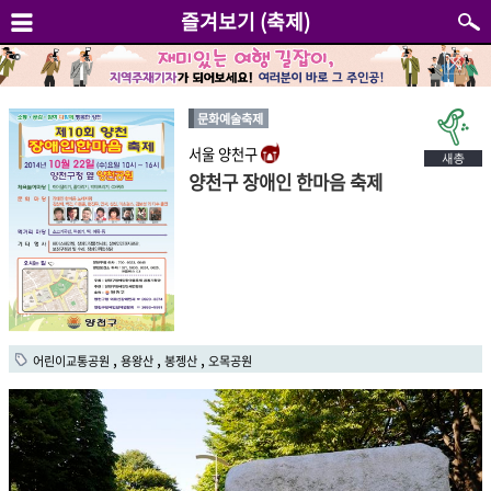
즐겨보기 (축제)
문화예술축제
서울 양천구
양천구 장애인 한마음 축제
,
,
,
어린이교통공원
용왕산
봉젱산
오목공원