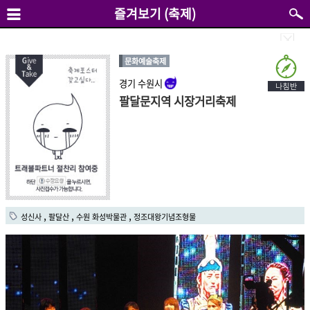
즐겨보기 (축제)
문화예술축제
경기 수원시
팔달문지역 시장거리축제
,
,
,
성신사
팔달산
수원 화성박물관
정조대왕기념조형물