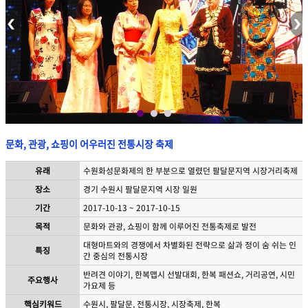
문화, 관광, 쇼핑이 어우러진 전통시장 축제
유래
수원화성문화제의 한 부분으로 열렸던 팔달문지역 시장거리축제
장소
경기 수원시 팔달문지역 시장 일원
기간
2017-10-13 ~ 2017-10-15
목적
문화와 관광, 쇼핑이 함께 이루어진 전통축제로 발전
대형마트와의 경쟁에서 차별화된 전략으로 삶과 정이 숨 쉬는 인
특징
간 중심의 전통시장
반려견 이야기, 한복맵시 선발대회, 한복 패션쇼, 거리공연, 시민
주요행사
가요제 등
핵심키워드
수원시, 팔달문, 전통시장, 시장축제, 한복