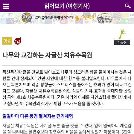
읽어보기 (여행기사)
명물
나무와 교감하는 자굴산 치유수목원
폭신폭신한 흙을 맨발로 밟아보고 나무의 싱그러운 향을 들이마시는 것은 사
람들 안에 잠재되어 있던 자연에 대한 향수를 불러일으킨다. 나무들에서 나
오는 피톤치드며 각종 방향들이 스트레스를 풀어주는 효과가 있어 더욱 그런
지도 모른다. 자굴산 치유수목원은 이런 식물의 치유 효과를 극대화한 산림
청 공인 제1호 치유수목원이다. 굳은 허리와 어깨를 자연스럽게 풀어지게 하
고 싶다면 이 수목원의 갖가지 체험코스가 도움을 줄 것이다.
길길마다 다른 풍경 펼쳐지는 걷기체험
자굴산 치유수목원은 사계절 푸른 숲을 맛볼 수 있다. 잎이 널찍하니 계절감
을 잘 나타내는 활엽수보다 침엽수의 비율을 높여서 심었기 때문이다. 6만여