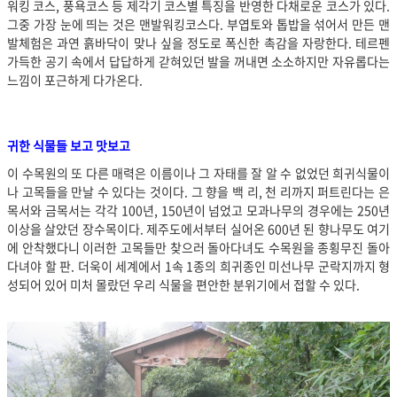
워킹 코스, 풍욕코스 등 제각기 코스별 특징을 반영한 다채로운 코스가 있다.
그중 가장 눈에 띄는 것은 맨발워킹코스다. 부엽토와 톱밥을 섞어서 만든 맨
발체험은 과연 흙바닥이 맞나 싶을 정도로 폭신한 촉감을 자랑한다. 테르펜
가득한 공기 속에서 답답하게 갇혀있던 발을 꺼내면 소소하지만 자유롭다는
느낌이 포근하게 다가온다.
귀한 식물들 보고 맛보고
이 수목원의 또 다른 매력은 이름이나 그 자태를 잘 알 수 없었던 희귀식물이
나 고목들을 만날 수 있다는 것이다. 그 향을 백 리, 천 리까지 퍼트린다는 은
목서와 금목서는 각각 100년, 150년이 넘었고 모과나무의 경우에는 250년
이상을 살았던 장수목이다. 제주도에서부터 실어온 600년 된 향나무도 여기
에 안착했다니 이러한 고목들만 찾으러 돌아다녀도 수목원을 종횡무진 돌아
다녀야 할 판. 더욱이 세계에서 1속 1종의 희귀종인 미선나무 군락지까지 형
성되어 있어 미처 몰랐던 우리 식물을 편안한 분위기에서 접할 수 있다.