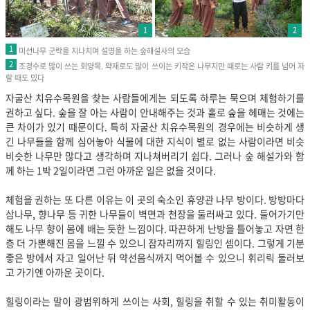
1
2
1
미선나무 군락을 지나치며 설명을 하는 숲해설사의 모습
2
조경수로 많이 쓰는 회양목. 약재로도 많이 쓰이는 키작은 나무지만 때로는 사람 키를 넘어 자
랄 때도 있다
자굴산 치유수목원을 찾는 사람들에게는 되도록 하루는 묵으며 체험하기를
권하고 싶다. 숲을 잘 아는 사람이 안내해주는 것과 홀로 숲을 헤매는 것에는
큰 차이가 있기 때문이다. 특히 자굴산 치유수목원의 경우에는 비슷하게 생
긴 나무들을 함께 심어놓아 식물에 대한 지식이 별로 없는 사람이라면 비슷
비슷한 나무만 많다고 생각하며 지나쳐버리기 쉽다. 그러나 숲 해설가와 함
께 하는 1박 2일이라면 그런 아까운 일은 없을 것이다.
체험을 권하는 또 다른 이유는 이 곳의 숙소인 휴양관 나무 방이다. 방방마다
삼나무, 향나무 등 귀한 나무들이 벽면과 천장을 둘러싸고 있다. 들어가기만
해도 나무 향이 몸에 배는 듯한 느낌이다. 따끈하게 난방을 틀어놓고 자면 한
층 더 가뿐해진 몸을 느낄 수 있으니 잠자리까지 힐링인 셈이다. 그렇게 기분
좋은 방에서 자고 일어난 뒤 약선음식까지 먹어볼 수 있으니 휘리릭 둘러보
고 가기엔 아까운 곳이다.
힐링이라는 말이 광범위하게 쓰이는 사회, 힐링을 취할 수 있는 취미활동이