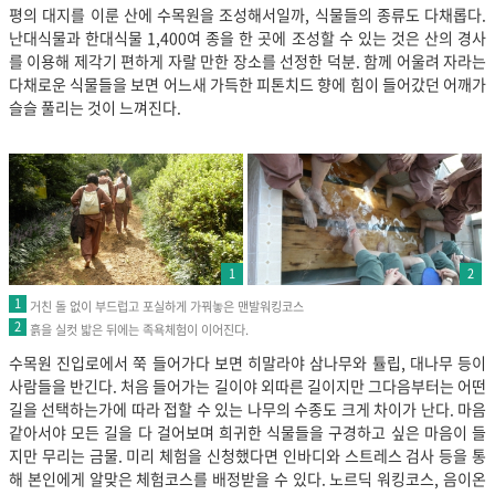
평의 대지를 이룬 산에 수목원을 조성해서일까, 식물들의 종류도 다채롭다.
난대식물과 한대식물 1,400여 종을 한 곳에 조성할 수 있는 것은 산의 경사
를 이용해 제각기 편하게 자랄 만한 장소를 선정한 덕분. 함께 어울려 자라는
다채로운 식물들을 보면 어느새 가득한 피톤치드 향에 힘이 들어갔던 어깨가
슬슬 풀리는 것이 느껴진다.
1
2
1
거친 돌 없이 부드럽고 포실하게 가꿔놓은 맨발워킹코스
2
흙을 실컷 밟은 뒤에는 족욕체험이 이어진다.
수목원 진입로에서 쭉 들어가다 보면 히말라야 삼나무와 튤립, 대나무 등이
사람들을 반긴다. 처음 들어가는 길이야 외따른 길이지만 그다음부터는 어떤
길을 선택하는가에 따라 접할 수 있는 나무의 수종도 크게 차이가 난다. 마음
같아서야 모든 길을 다 걸어보며 희귀한 식물들을 구경하고 싶은 마음이 들
지만 무리는 금물. 미리 체험을 신청했다면 인바디와 스트레스 검사 등을 통
해 본인에게 알맞은 체험코스를 배정받을 수 있다. 노르딕 워킹코스, 음이온