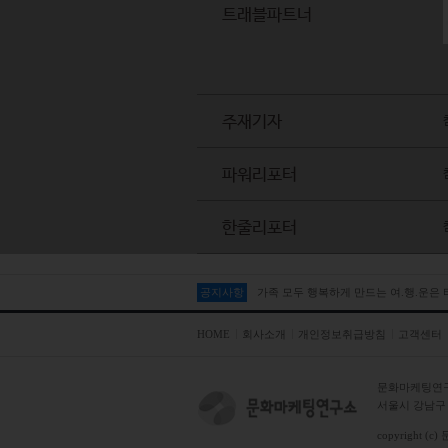
트래블파트너
주재기자
파워리포터
한줄리포터
공지사항
가족 모두 행복하게 만드는 여.행.운은
HOME
회사소개
개인정보취급방침
고객센터
문화마케팅연
서울시 강남구 테
copyright (c)