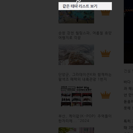
순창 강천 힐링스파, 여름철 휴양
여행지로 각광
건설 
단양군, 그라데이션K와 함께하는
팔색조 매력의 내륙관광 1번지
바다 
과 해
년 만
돋움하
못해 
부산, 케이팝(K-POP) 주역들이
한자리에... '2024
특히 
때 3