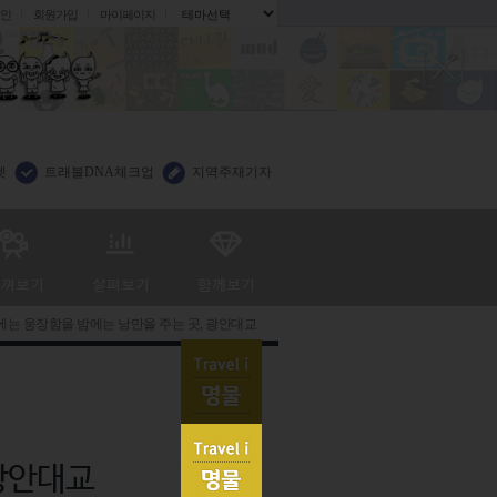
인
회원가입
마이페이지
.
렛
트래블DNA체크업
지역주재기자
는 웅장함을 밤에는 낭만을 주는 곳, 광안대교
 광안대교