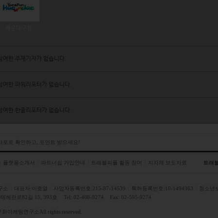
해운대구청
참여한 주재기자가 없습니다.
참여한 파워리포터가 없습니다.
참여한 한줄리포터가 없습니다.
 타로로 확인하고, 포인트 받으세요!
플랫폼소개서
파트너쉽 가입안내
트래블피플 활동 참여
지자체 보도자료
트래
구소
대표자:이호열
사업자등록번호:215-87-14539
특허등록번호:10-1494363
청소년
헤란로82길 15, 393호
Tel: 02-408-9274
Fax: 02-595-9274
문화마케팅연구소
All rights reserved.