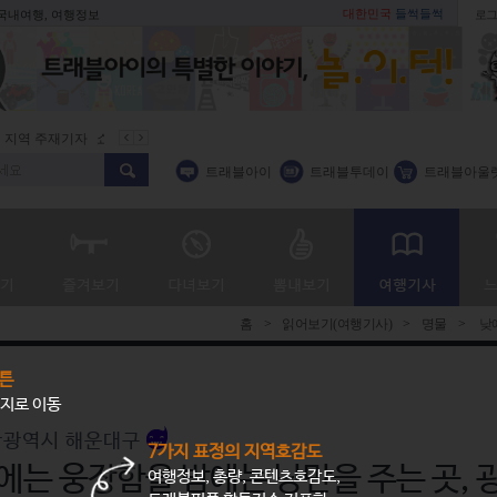
대한민국
들썩들썩
 국내여행, 여행정보
로그
지역 주재기자
쇼 미 더 트래블아이
봄꽃
벚꽃명소
봄철 별미
트래블아이
트래블투데이
트래블아울
홈
>
읽어보기(여행기사)
>
명물
>
낮에
튼
지로 이동
산광역시 해운대구
7가지 표정의 지역호감도
에는 웅장함을 밤에는 낭만을 주는 곳,
여행정보, 총량, 콘텐츠호감도,