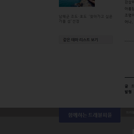
감상하
아름답
조명이
남해군 조도·호도 ‘찾아가고 싶은
가을 섬’선정
어나,
글
트
발행
트래