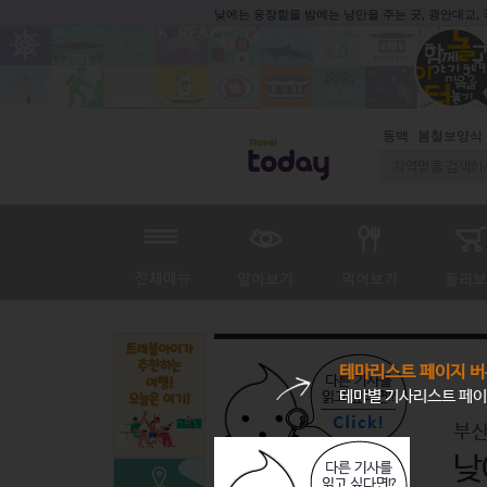
낮에는 웅장함을 밤에는 낭만을 주는 곳, 광안대교,
동백
봄철보양식
테마리스트 페이지 버
테마별 기사리스트 페이
부
낮