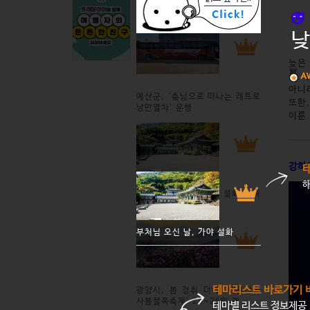
낮
늦은
을 
아니
예산군, ‘충남으로 떠나는 레트로
또한
낭만열차’ 운행
이룬
강하
부처님 오신 날, 가야 설화 가득
한 김해의 사찰 여행
부처님 오신 날, 가야 설화
테마리스트 바로가기 
광양시, 봄 정취 더해 '백운산국
사봉철쭉축제’ 25~26일 개
테마별 리스트 정보제공