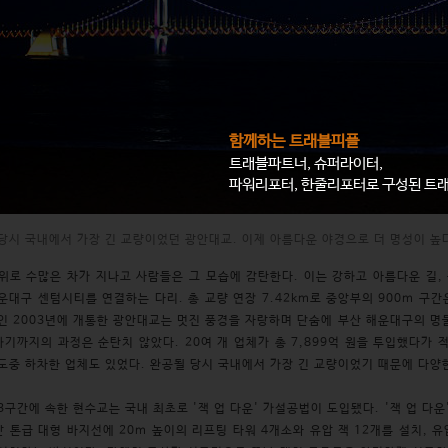
함께하는 트래블피플
트래블파트너, 슈퍼라이터,
파워리포터, 한줄리포터로 구성된 트
당시 국내에서 가장 긴 교량이었던 광안대교. 이제 아름다운 야경으로 더 명성이 높
위로 수많은 차가 지나고 사람들은 그 모습에 감탄한다. 이는 강하고 아름다운 길
운대구 센텀시티를 연결하는 다리. 총 교량 연장 7.42km로 중앙부의 900m 구간은
인 2003년에 개통한 광안대교는 멋진 풍경을 자랑하며 단숨에 부산 해운대구의 명
기까지의 과정은 순탄치 않았다. 20여 개 업체가 총 7,899억 원을 투입했다가 
도중 하차한 업체도 있었다. 완공될 당시 국내에서 가장 긴 교량이었기 때문에 다양
3구간에 속한 현수교는 국내 최초로 '잭 업 다운' 가설공법이 도입됐다. '잭 업 다운
만 톤급 대형 바지선에 20m 높이의 리프팅 타워 4개소와 유압 잭 12개를 설치,