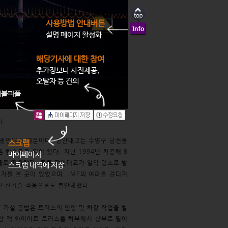
사용방법 안내버튼
설명 페이지 활성화
해당기사에 대한 참여
추가정보나 사진제공,
오탈자 등 건의
래블피플
다.
, 광안대교 때문이다. 광안대교는 수영구 남천동
스크랩
 현수교로 되어 있다. 지난 1994년 착공해 8
마이페이지
물로 떠올랐다. 물론 광안대교가 일약 명소로 발
스크랩 내역에 저장
적자를 본 곳이 있었으며, IMF의 여파를 견디지
한 신기술 적용으로도 불안해했다.
' 가설 공법은 트러스의 인양 및 하강 작업을 할
 유압 잭 와이어로 트러스를 하부에서 상부로 밀어