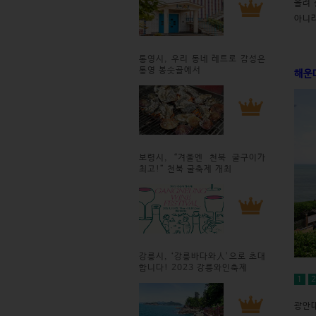
올려 
아니라
통영시, 우리 동네 레트로 감성은
통영 봉숫골에서
해운
보령시, “겨울엔 천북 굴구이가
최고!” 천북 굴축제 개최
강릉시, ‘강릉바다와人’으로 초대
합니다! 2023 강릉와인축제
1
광안대