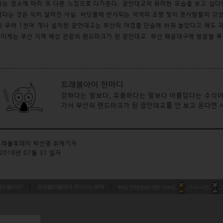
는 장소에 따라 또 다른 느낌으로 다가온다. 광안대교의 화려한 모습을 보고 싶다
다는 것은 익히 알려진 사실. 바닷물에 반사되는 색색의 조명 빛이 뭇사람들의 감성
 무려 1천여 개나 설치된 광안대교는 부산의 야경을 단숨에 바꿔 놓았다고 해도 
 이제는 부산 지역 해상 관광의 랜드마크가 된 광안대교. 부산 해운대구에 방문할 
트래블아이 한마디
강하다는 말보다, 유용하다는 말보다 아름답다는 수식어
가서 부산의 랜드마크가 된 광안대교를 안 보고 온다면
래블투데이 박선영 취재기자
2018년 07월 31 일자
블피플이란?
트래블피플에게 주어지는 혜택
해당 콘텐츠에 대한 기여도
기사+사진