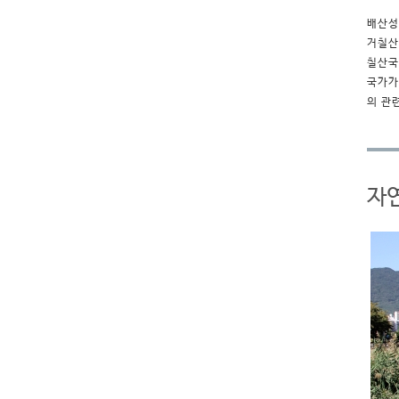
배산성
거칠산
칠산국
국가가
의 관
자