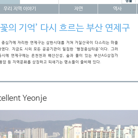
명물
우리 지역 이야기
자연
역사
연꽃의 기억’ 다시 흐르는 부산 연제구
 중심가에 자리한 연제구는 삼한시대를 거쳐 거칠산국이 다스리는 마을
나였다. 지금도 시의 모든 공공기관이 밀집한 ‘행정중심타운’이다. 그러
동시에 연제구에는 온천천과 배산산성, 숲과 물이 있는 부산AG상징가
금용암 등 지역문화를 상징하고 되새기는 명소들이 즐비해 있다.
ellent Yeonje