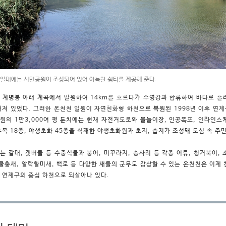
 일대에는 시민공원이 조성되어 있어 아늑한 쉼터를 제공해 준다.
 계명봉 아래 계곡에서 발원하여 14km를 흐르다가 수영강과 합류하여 바다로 흘
려져 있었다. 그러한 온천천 일원이 자연친화형 하천으로 복원된 1998년 이후 연제
원의 1만3,000여 평 둔치에는 현재 자전거도로와 물놀이장, 인공폭포, 인라인스
수목 18종, 야생초화 45종을 식재한 야생초화원과 초지, 습지가 조성돼 도심 속 
는 갈대, 갯버들 등 수중식물과 붕어, 미꾸라지, 송사리 등 각종 어류, 청거북이,
 물총새, 알락할미새, 백로 등 다양한 새들의 군무도 감상할 수 있는 온천천은 이제
 연제구의 중심 하천으로 되살아나 있다.