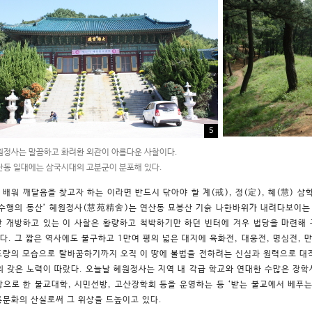
5
정사는 말끔하고 화려환 외관이 아름다운 사찰이다.
동 일대에는 삼국시대의 고분군이 분포해 있다.
 배워 깨달음을 찾고자 하는 이라면 반드시 닦아야 할 계(戒), 정(定), 혜(慧) 삼학
‘수행의 동산’ 혜원정사(慧苑精舍)는 연산동 묘봉산 기슭 나한바위가 내려다보이는 
간 개방하고 있는 이 사찰은 황량하고 척박하기만 하던 빈터에 겨우 법당을 마련해 
다. 그 짧은 역사에도 불구하고 1만여 평의 넓은 대지에 육화전, 대웅전, 명심전, 
도량의 모습으로 탈바꿈하기까지 오직 이 땅에 불법을 전하려는 신심과 원력으로 대
의 갖은 노력이 따랐다. 오늘날 혜원정사는 지역 내 각급 학교와 연대한 수많은 장
탕으로 한 불교대학, 시민선방, 고산장학회 등을 운영하는 등 ‘받는 불교에서 베푸
통문화의 산실로써 그 위상을 드높이고 있다.