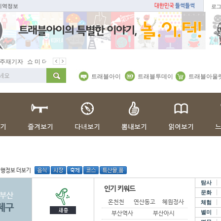
 지역정보
대한민국
들썩들썩
로그
 미 더 트래블아이
봄꽃
벚꽃명소
봄철 별미
동백
봄철보양식
트래블아이
트래블투데이
트래블아울
여행정보 더보기
탐사
인기 키워드
문화
부산
온천천
연산동고분군
혜원정사
체험
제구
별미
부산역사기록관
부산아시아드주경기장