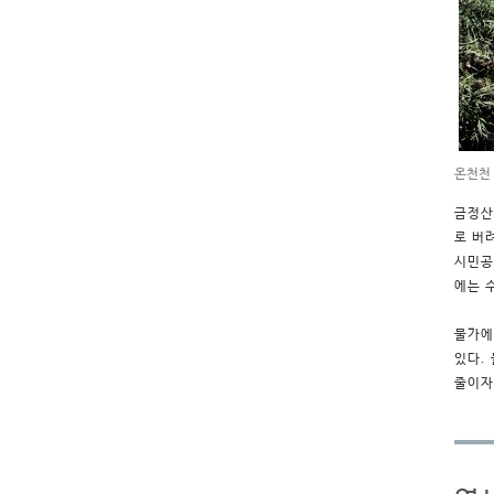
온천천
금정산
로 버
시민공
에는 
물가에
있다.
줄이자