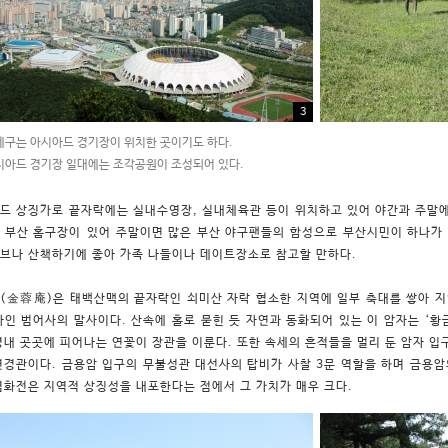
3
구는 아시아드 경기장이 위치한 곳이기도 하다.
아드 경기장 일대에는 조각공원이 조성되어 있다.
드 상징가로 끝자락에는 실내수영장, 실내체육관 등이 위치하고 있어 야간과 주말에
 부산 홈구장이 있어 주말이면 많은 부산 야구팬들의 함성으로 부산시민이 하나가
브나 산책하기에 좋아 가족 나들이나 데이트장소로 참고할 만하다.
(金蓉庵)은 태백산맥의 끝자락인 쇠미산 자락 협소한 지역에 일부 축대를 쌓아 
사인 범어사의 말사이다. 산속에 홀로 묻힌 듯 자연과 동화되어 있는 이 암자는 ‘
경내 곳곳에 피어나는 연꽃이 장관을 이룬다. 또한 속세의 흔적들을 멀리 둔 암자 입구
연경관이다. 금용암 입구의 무불성관 대선사의 탑비가 사찰 3문 역할을 하며 금용암
염화전은 지역적 상징성을 내포한다는 점에서 그 가치가 매우 크다.