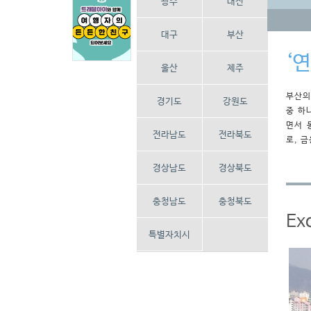
광주
대전
대구
부산
‘
울산
제주
부산의
경기도
강원도
중 하
면서 
전라남도
전라북도
로, 
경상남도
경상북도
충청남도
충청북도
Exc
특별자치시