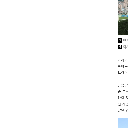
3
연제
4
아시
아시아
로야구
드라이
금용암
종 본
하여 
진 자
당인 