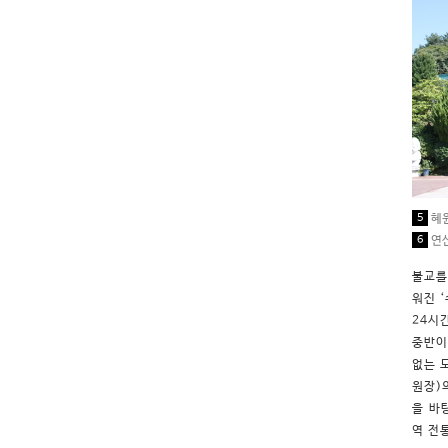
5
혜원
6
연산
불교를
워진 
24시
중반이
없는 
원장)
을 바
역 전