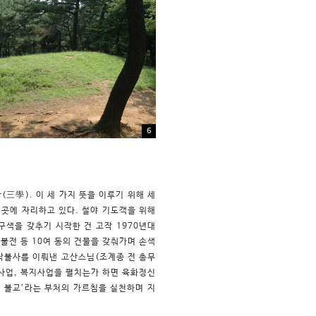
6
(三學). 이 세 가지 뜻을 이루기 위해 세
곳에 자리하고 있다. 철야 기도객을 위해
구색을 갖추기 시작한 건 고작 1970년대
만불전 등 10여 동의 건물을 갖춰가며 손색
작불사를 이뤄낸 고산스님(조계종 전 총무
학사업, 복지사업을 펼치는가 하면 육화정신
는 불교’라는 부처의 가르침을 실천하며 지