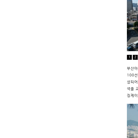
1
2
부산아
100
성되어
색을 
징게이