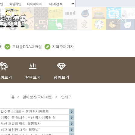
인
회원가입
마이페이지
.
렛
트래블DNA체크업
지역주재기자
홈
>
알아보기(국내여행)
>
연제구
갈수록 기대되는 온천천시민공원
기록이 곧 역사인, 부산 국가기록원 역
부산 포교의 핵심, 혜원정사
비교 불허한 그 맛 ‘회덮밥’