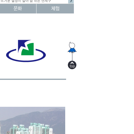
뜨거운 열정이 살아 숨 쉬는 연제구
문화
체험