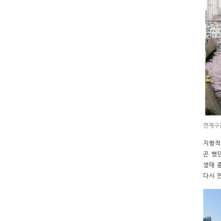
연제구
지형적
곤 했
생태 
다시 