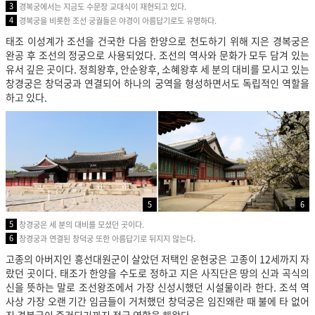
3
경복궁에서는 지금도 수문장 교대식이 재현되고 있다.
4
경복궁을 비롯한 조선 궁궐들은 야경이 아름답기로도 유명하다.
태조 이성계가 조선을 건국한 다음 한양으로 천도하기 위해 지은 경복궁은
완공 후 조선의 정궁으로 사용되었다. 조선의 역사와 문화가 모두 담겨 있는
유서 깊은 곳이다. 정희왕후, 안순왕후, 소혜왕후 세 분의 대비를 모시고 있는
창경궁은 창덕궁과 연결되어 하나의 궁역을 형성하면서도 독립적인 역할을
하고 있다.
5
6
5
창경궁은 세 분의 대비를 모셨던 곳이다.
6
창경궁과 연결된 창덕궁 또한 아름답기로 뒤지지 않는다.
고종의 아버지인 흥선대원군이 살았던 저택인 운현궁은 고종이 12세까지 자
랐던 곳이다. 태조가 한양을 수도로 정하고 지은 사직단은 땅의 신과 곡식의
신을 뜻하는 말로 조선왕조에서 가장 신성시했던 시설물이라 한다. 조석 역
사상 가장 오랜 기간 임금들이 거처했던 창덕궁은 임진왜란 때 불에 타 없어
진 경복궁이 중건되기까지 정궁 역할을 해왔다.