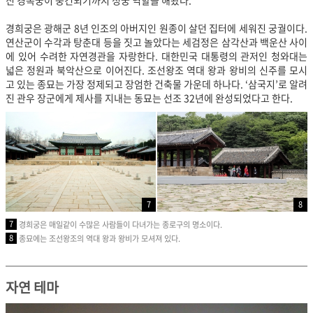
경희궁은 광해군 8년 인조의 아버지인 원종이 살던 집터에 세워진 궁궐이다.
연산군이 수각과 탕춘대 등을 짓고 놀았다는 세검정은 삼각산과 백운산 사이
에 있어 수려한 자연경관을 자랑한다. 대한민국 대통령의 관저인 청와대는
넓은 정원과 북악산으로 이어진다. 조선왕조 역대 왕과 왕비의 신주를 모시
고 있는 종묘는 가장 정제되고 장엄한 건축물 가운데 하나다. ‘삼국지’로 알려
진 관우 장군에게 제사를 지내는 동묘는 선조 32년에 완성되었다고 한다.
7
8
7
경희궁은 매일같이 수많은 사람들이 다녀가는 종로구의 명소이다.
8
종묘에는 조선왕조의 역대 왕과 왕비가 모셔져 있다.
자연 테마